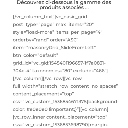
Découvrez ci-dessous la gamme des
produits associés …
[/vc_column_text][vc_basic_grid
post_type=”page” max_items=”20″
style=”load-more” items_per_page=”4″
orderby=”rand” order=”ASC”
item=”masonryGrid_SlideFromLeft”
btn_color=”default”
grid_id=”vc_gid:1545401196657-1f7a0831-
304e-4″ taxonomies=”80″ exclude=”466″]
[/vc_column][/vc_row][vc_row
full_width=”stretch_row_content_no_spaces”
content_placement=”top”
css=”.vc_custom_1536854671375{background-
color: #e0e0e0 !important;}”][vc_column]
[vc_row_inner content_placement=”top”
css=”.vc_custom_1536853698790{margin-