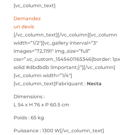
[vc_column_text]
Demandez
un devis
[/vc_column_text][/vc_column][vc_column
width=”1/2″][vc_gallery interval=”3″
images=”72,1191″ img_size=”full”
css=”.vc_custom_1545401165346{border: 1px
solid #dbdbdb !important;}”][/vc_column]
[vc_column width=”1/4″]
[vc_column_text]Fabriquant :
Necta
Dimensions :
L 54 x H 76 x P 60.5 cm
Poids : 65 kg
Puissance : 1300 W[/vc_column_text]