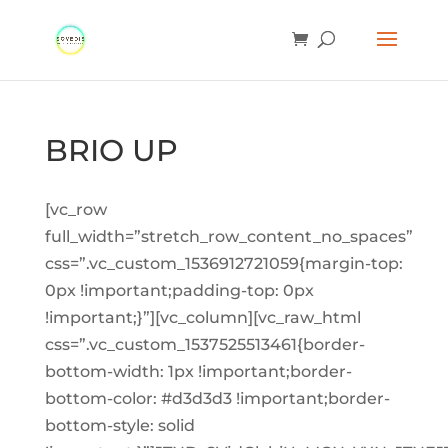
BRIO UP
[vc_row
full_width=”stretch_row_content_no_spaces”
css=”.vc_custom_1536912721059{margin-top:
0px !important;padding-top: 0px
!important;}”][vc_column][vc_raw_html
css=”.vc_custom_1537525513461{border-
bottom-width: 1px !important;border-
bottom-color: #d3d3d3 !important;border-
bottom-style: solid