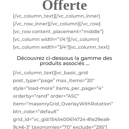
Offerte
[/vc_column_text][/vc_column_inner]
[/vc_row_inner][/vc_column][/vc_row]
[vc_row content_placement=”middle”]
[vc_column width=”1/4″][/vc_column]
[vc_column width=”3/4″][vc_column_text]
Découvrez ci-dessous la gamme des
produits associés …
[/vc_column_text][vc_basic_grid
post_type=”page” max_items=”20″
style=”load-more” items_per_page=”4″
orderby=”rand” order=”ASC”
item=”masonryGrid_OverlayWithRotation”
btn_color=”default”
grid_id=”vc_gid:1545400614724-81e29ea8-
9c46-3″ taxonomies=”70″ exclude=”295″]