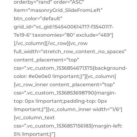
orderby=”rand” order=”ASC”
item=”masonryGrid_SlideFromLeft”
btn_color=”default”
grid_id=”vc_gid:1545400614717-f3540117-
7e19-6″ taxonomies=”80″ exclude=”469″]
[/vc_column][/vc_row][vc_row
full_width=”stretch_row_content_no_spaces”
content_placement=”top”
css=”.vc_custom_1536854671375{background-
color: #e0e0e0 !important;}”][vc_column]
[vc_row_inner content_placement=”top”
css=”.vc_custom_1536853698790{margin-
top: 0px !important;padding-top: 0px
!important;}”][vc_column_inner width=”1/6″]
[vc_column_text
css=”.vc_custom_1536857156183{margin-left:
5% !important;}”]