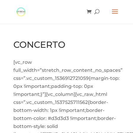
CONCERTO
[vc_row
full_width=”stretch_row_content_no_spaces”
css=”.vc_custom_1536912721059{margin-top:
0px !important;padding-top: 0px
!important;}”][vc_column][vc_raw_html
css=”.vc_custom_1537525711562{border-
bottom-width: 1px !important;border-
bottom-color: #d3d3d3 !important;border-
bottom-style: solid