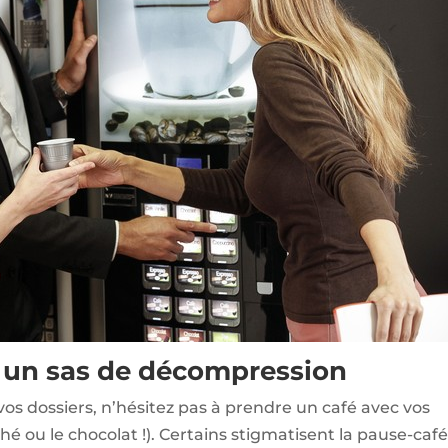
, un sas de décompression
os dossiers, n’hésitez pas à prendre un café avec vos
thé ou le chocolat !). Certains stigmatisent la pause-caf