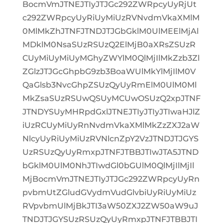
BocmVmJTNEJTIyJTJGc292ZWRpcyUyRjUt
c292ZWRpcyUyRiUyMiUzRVNvdmVkaXMlM
0MlMkZhJTNFJTNDJTJGbGklM0UlMEElMjAl
MDklM0NsaSUzRSUzQ2ElMjB0aXRsZSUzR
CUyMiUyMiUyMGhyZWYlM0QlMjIlMkZzb3Zl
ZGlzJTJGcGhpbG9zb3BoaWUlMkYlMjIlM0V
QaGlsb3NvcGhpZSUzQyUyRmElM0UlM0Ml
MkZsaSUzRSUwQSUyMCUwOSUzQ2xpJTNF
JTNDYSUyMHRpdGxlJTNEJTIyJTIyJTIwaHJlZ
iUzRCUyMiUyRnNvdmVkaXMlMkZzZXJ2aW
NlcyUyRiUyMiUzRVNlcnZpY2VzJTNDJTJGYS
UzRSUzQyUyRmxpJTNFJTBBJTIwJTA5JTND
bGklM0UlM0NhJTIwdGl0bGUlM0QlMjIlMjIl
MjBocmVmJTNEJTIyJTJGc292ZWRpcyUyRn
pvbmUtZGludGVydmVudGlvbiUyRiUyMiUz
RVpvbmUlMjBkJTI3aW50ZXJ2ZW50aW9uJ
TNDJTJGYSUzRSUzQyUyRmxpJTNFJTBBJTI