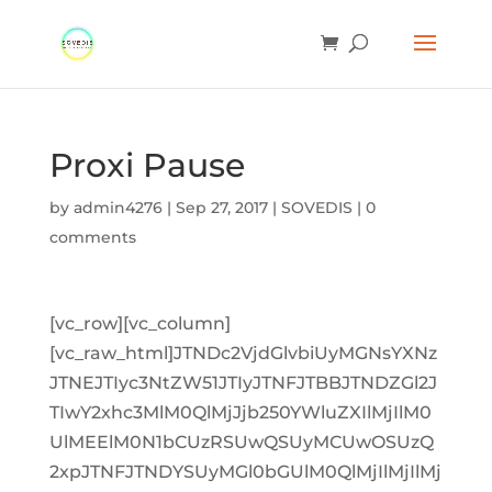
Proxi Pause
by
admin4276
|
Sep 27, 2017
|
SOVEDIS
|
0
comments
[vc_row][vc_column]
[vc_raw_html]JTNDc2VjdGlvbiUyMGNsYXNz
JTNEJTIyc3NtZW51JTIyJTNFJTBBJTNDZGl2J
TIwY2xhc3MlM0QlMjJjb250YWluZXIlMjIlM0
UlMEElM0N1bCUzRSUwQSUyMCUwOSUzQ
2xpJTNFJTNDYSUyMGl0bGUlM0QlMjIlMjIlMj