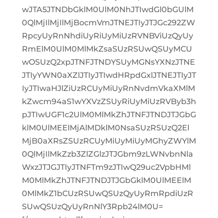
wJTA5JTNDbGklM0UlM0NhJTIwdGl0bGUlM
0QlMjIlMjIlMjBocmVmJTNEJTIyJTJGc292ZW
RpcyUyRnNhdiUyRiUyMiUzRVNBViUzQyUy
RmElM0UlM0MlMkZsaSUzRSUwQSUyMCU
wOSUzQ2xpJTNFJTNDYSUyMGNsYXNzJTNE
JTIyYWN0aXZlJTIyJTIwdHRpdGxlJTNEJTIyJT
IyJTIwaHJlZiUzRCUyMiUyRnNvdmVkaXMlM
kZwcm94aS1wYXVzZSUyRiUyMiUzRVByb3h
pJTIwUGF1c2UlM0MlMkZhJTNFJTNDJTJGbG
klM0UlMEElMjAlMDklM0NsaSUzRSUzQ2El
MjB0aXRsZSUzRCUyMiUyMiUyMGhyZWYlM
0QlMjIlMkZzb3ZlZGlzJTJGbm9zLWNvbnNla
WxzJTJGJTIyJTNFTm9zJTIwQ29uc2VpbHMl
M0MlMkZhJTNFJTNDJTJGbGklM0UlMEElM
0MlMkZ1bCUzRSUwQSUzQyUyRmRpdiUzR
SUwQSUzQyUyRnNlY3Rpb24lM0U=