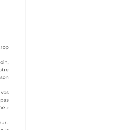
trop
oin,
otre
 son
 vos
 pas
ne »
mur.