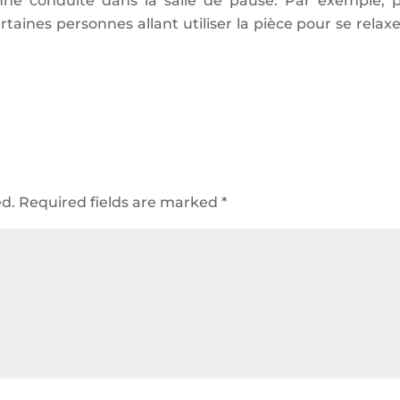
nne conduite dans la salle de pause. Par exemple, 
rtaines personnes allant utiliser la pièce pour se relaxe
ed.
Required fields are marked
*