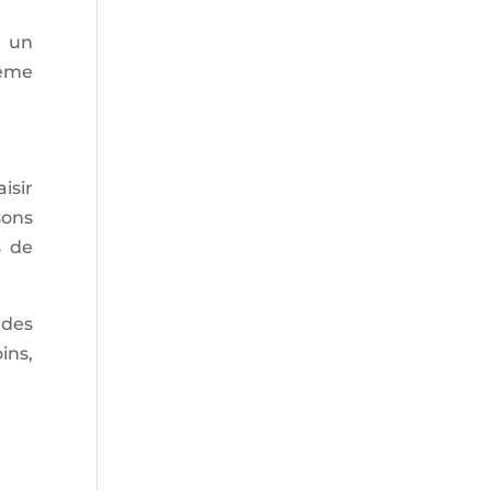
t un
même
isir
sons
s de
 des
ins,